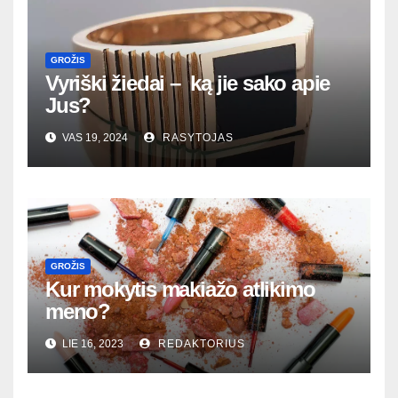
GROŽIS
Vyriški žiedai – ką jie sako apie
Jus?
VAS 19, 2024
RASYTOJAS
GROŽIS
Kur mokytis makiažo atlikimo
meno?
LIE 16, 2023
REDAKTORIUS