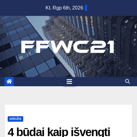
Skip
Kt. Rgp 6th, 2026
to
content
GROŽIS
4 būdai kaip išvengti