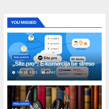
YOU MISSED
PASLAUGOS
„Site.pro“: E-komercija be streso
SPA 16, 2025
FFWC
PASLAUGOS