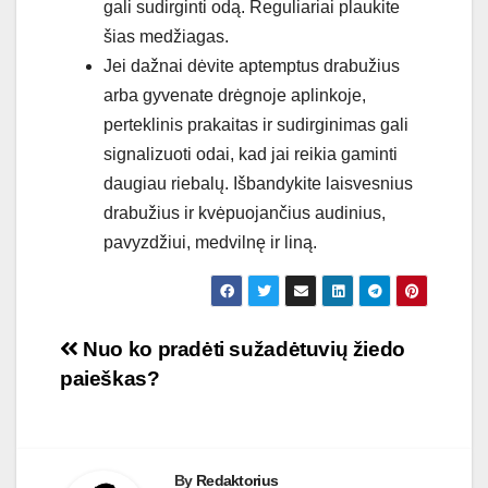
gali sudirginti odą. Reguliariai plaukite
šias medžiagas.
Jei dažnai dėvite aptemptus drabužius
arba gyvenate drėgnoje aplinkoje,
perteklinis prakaitas ir sudirginimas gali
signalizuoti odai, kad jai reikia gaminti
daugiau riebalų. Išbandykite laisvesnius
drabužius ir kvėpuojančius audinius,
pavyzdžiui, medvilnę ir liną.
Navigacija
Nuo ko pradėti sužadėtuvių žiedo
paieškas?
tarp
įrašų
By
Redaktorius