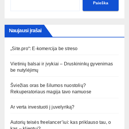
Paieška
Naujausi įrašai
„Site.pro“: E-komercija be streso
Vietinių balsai ir įvykiai – Druskininkų gyvenimas
be nutylėjimų
Šviežias oras be šilumos nuostolių?
Rekuperatoriaus magija tavo namuose
Ar verta investuoti į juvelyriką?
Autorių teisės freelancer’iui: kas priklauso tau, o
kas – klientui?