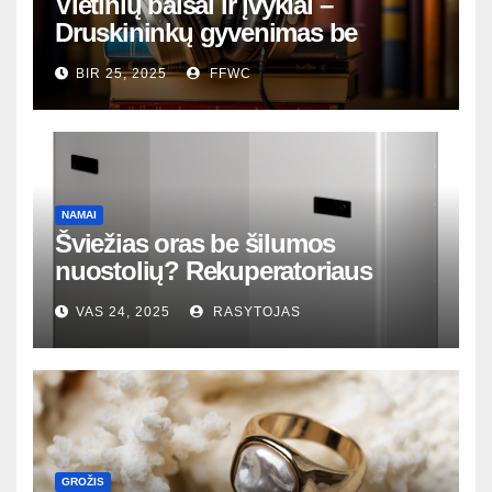
Vietinių balsai ir įvykiai –
Druskininkų gyvenimas be
nutylėjimų
BIR 25, 2025
FFWC
NAMAI
Šviežias oras be šilumos
nuostolių? Rekuperatoriaus
magija tavo namuose
VAS 24, 2025
RASYTOJAS
GROŽIS