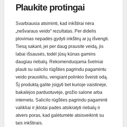
Plaukite protingai
Svarbiausia atsiminti, kad inkštirai nėra
„nešvaraus veido“ rezultatas. Per didelis
plovimas nepadės gydyti inkštirų ar jų išvengti.
Tiesą sakant, jei per daug prausite veidą, jis
labai išsausės, todėl jūsų kūnas gamins
daugiau riebalų. Rekomenduojama švelniai
plauti su salicilo rūgšties pagrindu pagamintu
veido prausikliu, vengiant polinkio šveisti odą.
Šį produktą galite įsigyti bet kurioje vaistinėje,
bakalėjos parduotuvėje, grožio salone arba
internetu. Salicilo rūgšties pagrindu pagaminti
valikliai ir įklotai padės atsikratyti riebalų ir
atvers poras, kad galėtumėte atsisveikinti su
tais inkštirais.