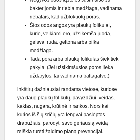
bakterijomis ir riebia medžiaga, vadinama
riebalais, kad užblokuotų poras.
Šios odos angos yra plaukų folikulai,
kurie, veikiami oro, užsikemša juoda,
gelsva, ruda, geltona arba pilka
medžiaga.
Tada pora arba plaukų folikulas šiek tiek
pakyla. (Jei užsikimšusios poros lieka
uždarytos, tai vadinama baltagalve.)
Inkštirų dažniausiai randama vietose, kuriose
yra daug plaukų folikulų, pavyzdžiui, veidas,
kaklas, nugara, krūtinė ir rankos. Nors kai
kurios iš šių sričių yra lengvai paslėptos
drabužiais, parodyti savo geriausią veidą
reiškia turėti žaidimo planą prevencijai.