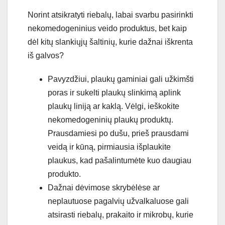
Norint atsikratyti riebalų, labai svarbu pasirinkti
nekomedogeninius veido produktus, bet kaip
dėl kitų slankiųjų šaltinių, kurie dažnai iškrenta
iš galvos?
Pavyzdžiui, plaukų gaminiai gali užkimšti
poras ir sukelti plaukų slinkimą aplink
plaukų liniją ar kaklą. Vėlgi, ieškokite
nekomedogeninių plaukų produktų.
Prausdamiesi po dušu, prieš prausdami
veidą ir kūną, pirmiausia išplaukite
plaukus, kad pašalintumėte kuo daugiau
produkto.
Dažnai dėvimose skrybėlėse ar
neplautuose pagalvių užvalkaluose gali
atsirasti riebalų, prakaito ir mikrobų, kurie