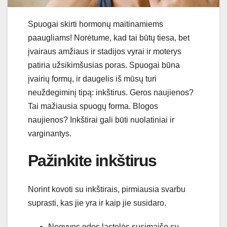
Spuogai skirti hormonų maitinamiems
paaugliams! Norėtume, kad tai būtų tiesa, bet
įvairaus amžiaus ir stadijos vyrai ir moterys
patiria užsikimšusias poras. Spuogai būna
įvairių formų, ir daugelis iš mūsų turi
neuždegiminį tipą: inkštirus. Geros naujienos?
Tai mažiausia spuogų forma. Blogos
naujienos? Inkštirai gali būti nuolatiniai ir
varginantys.
Pažinkite inkštirus
Norint kovoti su inkštirais, pirmiausia svarbu
suprasti, kas jie yra ir kaip jie susidaro.
Negyvos odos ląstelės susimaišo su