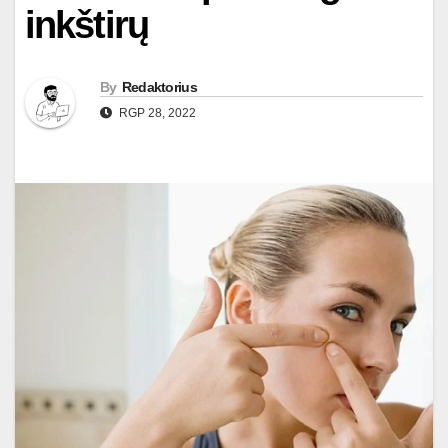
inkštirų
By
Redaktorius
RGP 28, 2022