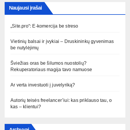
Naujausi įrašai
„Site.pro“: E-komercija be streso
Vietinių balsai ir įvykiai – Druskininkų gyvenimas
be nutylėjimų
Šviežias oras be šilumos nuostolių?
Rekuperatoriaus magija tavo namuose
Ar verta investuoti į juvelyriką?
Autorių teisės freelancer’iui: kas priklauso tau, o
kas – klientui?
Archyvai