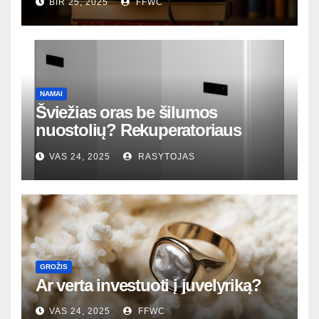
BIR 25, 2025
FFWC
NAMAI
Šviežias oras be šilumos
nuostolių? Rekuperatoriaus
magija tavo namuose
VAS 24, 2025
RASYTOJAS
GROŽIS
Ar verta investuoti į juvelyriką?
VAS 24, 2025
FFWC