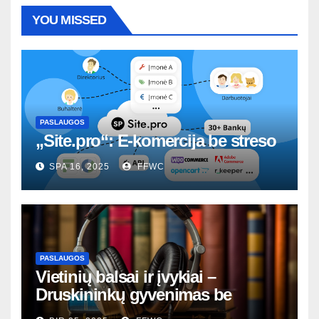
YOU MISSED
PASLAUGOS
„Site.pro“: E-komercija be streso
SPA 16, 2025
FFWC
PASLAUGOS
Vietinių balsai ir įvykiai –
Druskininkų gyvenimas be
nutylėjimų