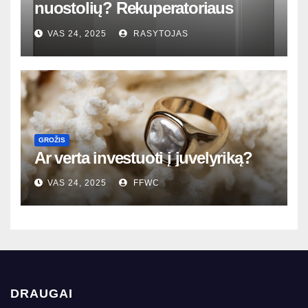
nuostolių? Rekuperatoriaus
magija tavo namuose
VAS 24, 2025
RASYTOJAS
GROŽIS
Ar verta investuoti į juvelyriką?
VAS 24, 2025
FFWC
DRAUGAI