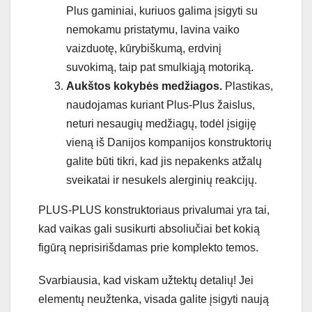
Plus gaminiai, kuriuos galima įsigyti su
nemokamu pristatymu, lavina vaiko
vaizduotę, kūrybiškumą, erdvinį
suvokimą, taip pat smulkiąją motoriką.
Aukštos kokybės medžiagos.
Plastikas,
naudojamas kuriant Plus-Plus žaislus,
neturi nesaugių medžiagų, todėl įsigiję
vieną iš Danijos kompanijos konstruktorių
galite būti tikri, kad jis nepakenks atžalų
sveikatai ir nesukels alerginių reakcijų.
PLUS-PLUS konstruktoriaus privalumai yra tai,
kad vaikas gali susikurti absoliučiai bet kokią
figūrą neprisirišdamas prie komplekto temos.
Svarbiausia, kad viskam užtektų detalių! Jei
elementų neužtenka, visada galite įsigyti naują