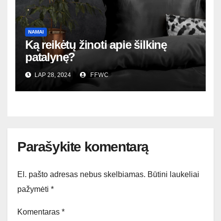
NAMAI
Ką reikėtų žinoti apie šilkinę
patalynę?
LAP 28, 2024
FFWC
Parašykite komentarą
El. pašto adresas nebus skelbiamas.
Būtini laukeliai
pažymėti
*
Komentaras
*