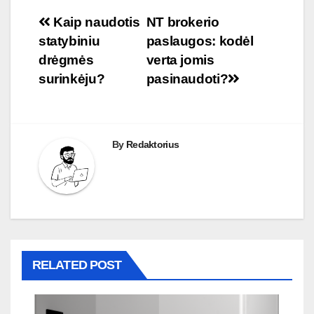
Navigacija
Kaip naudotis
NT brokerio
statybiniu
paslaugos: kodėl
tarp
drėgmės
verta jomis
įrašų
surinkėju?
pasinaudoti?
By
Redaktorius
RELATED POST