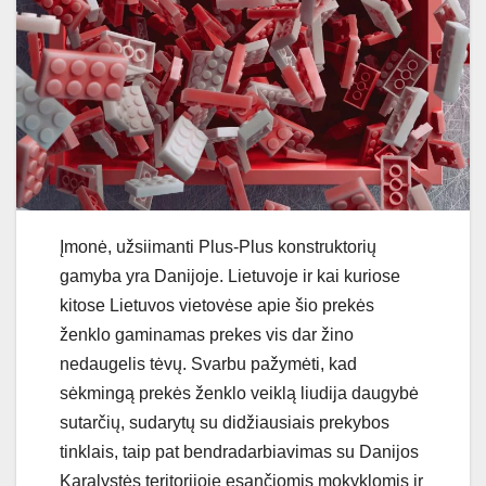
Įmonė, užsiimanti Plus-Plus konstruktorių
gamyba yra Danijoje. Lietuvoje ir kai kuriose
kitose Lietuvos vietovėse apie šio prekės
ženklo gaminamas prekes vis dar žino
nedaugelis tėvų. Svarbu pažymėti, kad
sėkmingą prekės ženklo veiklą liudija daugybė
sutarčių, sudarytų su didžiausiais prekybos
tinklais, taip pat bendradarbiavimas su Danijos
Karalystės teritorijoje esančiomis mokyklomis ir