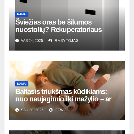
NAMAI
Šviežias oras be šilumos
nuostolių? Rekuperatoriaus
magija tavo namuose
VAS 24, 2025
RASYTOJAS
NAMAI
Baltasis triukšmas kūdikiams:
nuo naujagimio iki mažylio – ar
jis visada tinka?
SAU 30, 2025
FFWC