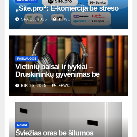
PASLAUGOS
„Site.pro“: E-komercija be streso
SPA 16, 2025
FFWC
PASLAUGOS
Vietinių balsai ir įvykiai –
Druskininkų gyvenimas be
nutylėjimų
BIR 25, 2025
FFWC
NAMAI
Šviežias oras be šilumos