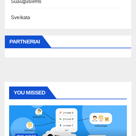
Suaugusiems
Sveikata
PARTNERIAI
YOU MISSED