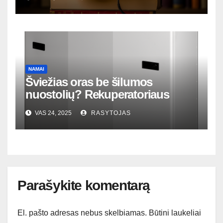
NAMAI
Šviežias oras be šilumos
nuostolių? Rekuperatoriaus
magija tavo namuose
VAS 24, 2025
RASYTOJAS
Parašykite komentarą
El. pašto adresas nebus skelbiamas.
Būtini laukeliai