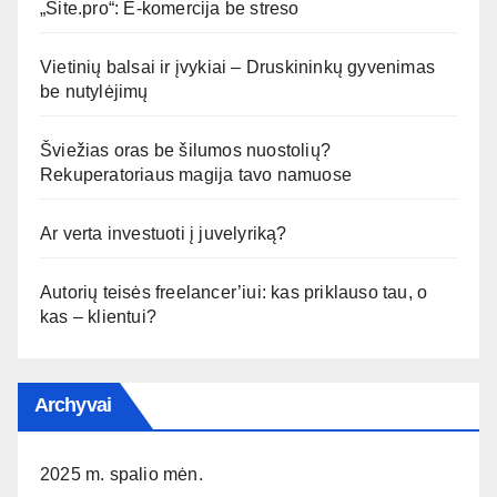
„Site.pro“: E-komercija be streso
Vietinių balsai ir įvykiai – Druskininkų gyvenimas
be nutylėjimų
Šviežias oras be šilumos nuostolių?
Rekuperatoriaus magija tavo namuose
Ar verta investuoti į juvelyriką?
Autorių teisės freelancer’iui: kas priklauso tau, o
kas – klientui?
Archyvai
2025 m. spalio mėn.