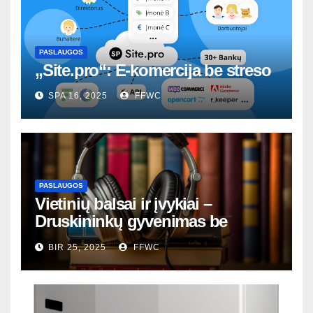
PASLAUGOS
„Site.pro“: E-komercija be streso
SPA 16, 2025
FFWC
PASLAUGOS
Vietinių balsai ir įvykiai –
Druskininkų gyvenimas be
nutylėjimų
BIR 25, 2025
FFWC