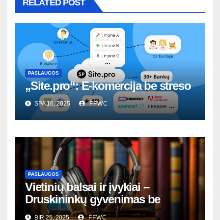
RELATED POST
PASLAUGOS
„Site.pro“: E-komercija be streso
SPA 16, 2025
FFWC
PASLAUGOS
Vietinių balsai ir įvykiai –
Druskininkų gyvenimas be
nutylėjimų
BIR 25, 2025
FFWC