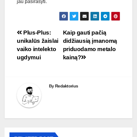
jau pasirašyti.
Navigacija
Plus-Plus:
Kaip gauti pačią
unikalūs žaislai
didžiausią įmanomą
tarp
vaiko intelekto
priduodamo metalo
įrašų
ugdymui
kainą?
By
Redaktorius