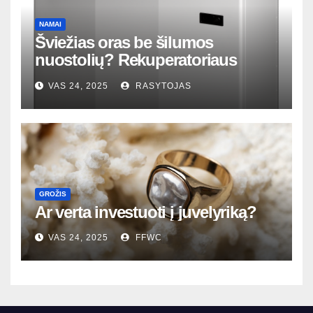
NAMAI
Šviežias oras be šilumos
nuostolių? Rekuperatoriaus
magija tavo namuose
VAS 24, 2025
RASYTOJAS
GROŽIS
Ar verta investuoti į juvelyriką?
VAS 24, 2025
FFWC