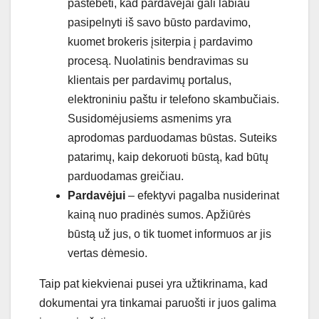
pastebėti, kad pardavėjai gali labiau
pasipelnyti iš savo būsto pardavimo,
kuomet brokeris įsiterpia į pardavimo
procesą. Nuolatinis bendravimas su
klientais per pardavimų portalus,
elektroniniu paštu ir telefono skambučiais.
Susidomėjusiems asmenims yra
aprodomas parduodamas būstas. Suteiks
patarimų, kaip dekoruoti būstą, kad būtų
parduodamas greičiau.
Pardavėjui
– efektyvi pagalba nusiderinat
kainą nuo pradinės sumos. Apžiūrės
būstą už jus, o tik tuomet informuos ar jis
vertas dėmesio.
Taip pat kiekvienai pusei yra užtikrinama, kad
dokumentai yra tinkamai paruošti ir juos galima