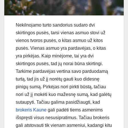
Nekilnojamo turto sandorius sudaro dvi
skirtingos pusės, tarsi vienas asmuo stovi už
vienos tvoros pusės, o kitas asmuo už kitos
pusės. Vienas asmuo yra pardavėjas, o kitas
yra pirkėjas. Kaip minėjome, tai yra dvi
skirtingos pusės, tad jų norai būna skirtingi.
Tarkime pardavėjas vertina savo parduodamą
turtą, tad jis už jį norėtų gauti kuo didesnę
pinigų sumą. Pirkėjas nori pirkti būstą, tačiau
nori už jį mokėti kuo mažesnę sumą, kad galėtų
sutaupyti. Tačiau galima pasidžiaugti, kad
brokeris Kaune
gali padėti tiems asmenims
išspręsti visus nesusipratimus. Tačiau brokeris
gali atstovauti tik vienam asmeniui, kadangi kitu