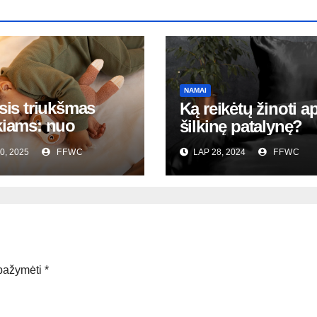
NAMAI
sis triukšmas
Ką reikėtų žinoti a
kiams: nuo
šilkinę patalynę?
gimio iki mažylio
0, 2025
FFWC
LAP 28, 2024
FFWC
jis visada tinka?
 pažymėti
*