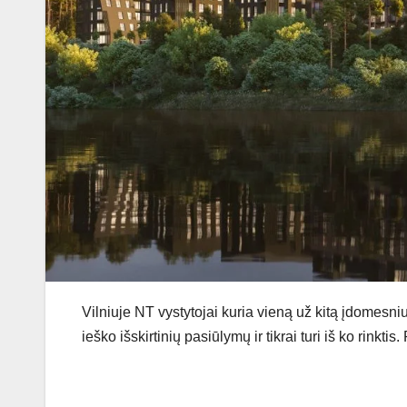
Vilniuje NT vystytojai kuria vieną už kitą įdomesni
ieško išskirtinių pasiūlymų ir tikrai turi iš ko rinkti