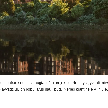
us ir patrauklesnius daugiabučių projektus. Norintys gyventi mie
s. Pavyzdžiui, itin populiarūs nauji butai Neries krantinėje Vilniuje.