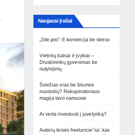
Naujausi įrašai
„Site.pro“: E-komercija be streso
Vietinių balsai ir įvykiai –
Druskininkų gyvenimas be
nutylėjimų
Šviežias oras be šilumos
nuostolių? Rekuperatoriaus
magija tavo namuose
Ar verta investuoti į juvelyriką?
Autorių teisės freelancer’iui: kas