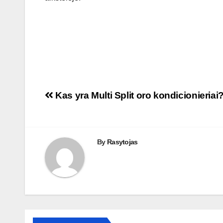
Navigacija
Kas yra Multi Split oro kondicionieriai
tarp
įrašų
By
Rasytojas