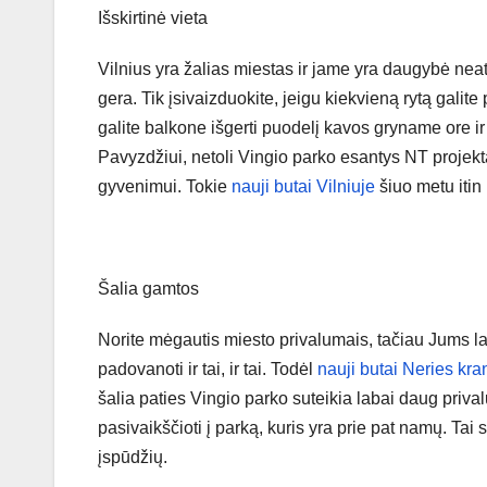
Išskirtinė vieta
Vilnius yra žalias miestas ir jame yra daugybė neatra
gera. Tik įsivaizduokite, jeigu kiekvieną rytą galit
galite balkone išgerti puodelį kavos gryname ore ir
Pavyzdžiui, netoli Vingio parko esantys NT projekt
gyvenimui. Tokie
nauji butai Vilniuje
šiuo metu itin
Šalia gamtos
Norite mėgautis miesto privalumais, tačiau Jums lab
padovanoti ir tai, ir tai. Todėl
nauji butai Neries kran
šalia paties Vingio parko suteikia labai daug priva
pasivaikščioti į parką, kuris yra prie pat namų. Ta
įspūdžių.