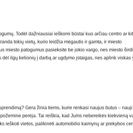
ogumų. Todėl dažniausiai ieškomi būstai kuo arčiau centro ar ki
randa tokių vietų, kurio leidžia mėgautis ir gamta, ir miesto
us miesto patogumus pasieksite be jokio vargo, nes miesto širdi
 dėl ilgų kelionių į darbą ar ugdymo įstaigas, nes aplink viskas 
ų sprendimą? Gera žinia tiems, kurie renkasi naujus butus – nauji
 požemine perėja. Tai reiškia, kad Jums nebereikės kiekvieną v
eks ieškoti vietos, palikinėti automobilio kaimynų ar prekybos ce