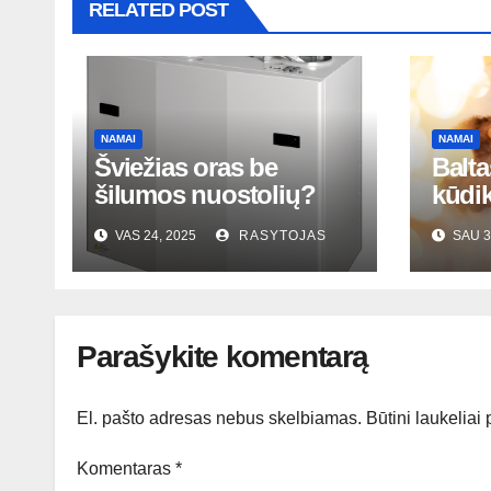
RELATED POST
NAMAI
NAMAI
Šviežias oras be
Balta
šilumos nuostolių?
kūdi
Rekuperatoriaus
nauja
VAS 24, 2025
RASYTOJAS
SAU 3
magija tavo namuose
– ar 
Parašykite komentarą
El. pašto adresas nebus skelbiamas.
Būtini laukeliai
Komentaras
*