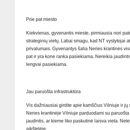
Prie pat miesto
Kiekvienas, gyvenantis mieste, pirmiausia nori pat
strateginių vietų. Labai smagu, kad NT vystytojai at
privalumais. Gyvenantys šalia Neries krantinės vis
pat ir yra kone ranka pasiekiama. Nereikia jaudintis
lengvai pasiekiama.
Jau paruošta infrastruktūra
Vis dažniausiai girdite apie kamščius Vilniuje ir j
Neries krantinėje Vilniuje parduodami su paruošta
jaudintis, ar kieme liko paskutinė laisva vieta. Net
aikštelėje.