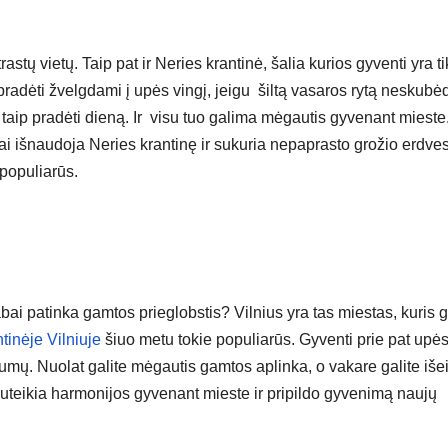
stų vietų. Taip pat ir Neries krantinė, šalia kurios gyventi yra ti
e pradėti žvelgdami į upės vingį, jeigu šiltą vasaros rytą neskub
 taip pradėti dieną. Ir visu tuo galima mėgautis gyvenant mieste
ai išnaudoja Neries krantinę ir sukuria nepaprasto grožio erdve
 populiarūs.
ai patinka gamtos prieglobstis? Vilnius yra tas miestas, kuris g
tinėje Vilniuje
šiuo metu tokie populiarūs. Gyventi prie pat upės
lumų. Nuolat galite mėgautis gamtos aplinka, o vakare galite išei
i suteikia harmonijos gyvenant mieste ir pripildo gyvenimą naujų