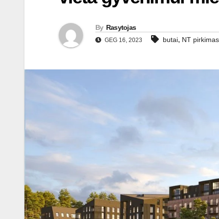
By
Rasytojas
,
butai
NT pirkimas
GEG 16, 2023