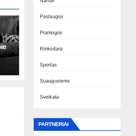
Namai
Paslaugos
Pramogos
pie
Rinkodara
Sportas
Suaugusiems
Sveikata
PARTNERIAI