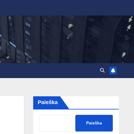
Paieška
Paieška