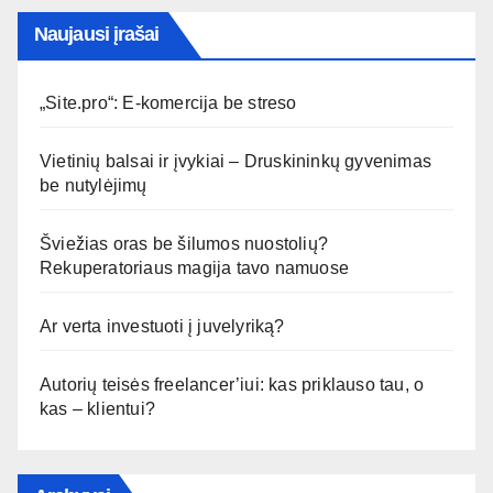
Naujausi įrašai
„Site.pro“: E-komercija be streso
Vietinių balsai ir įvykiai – Druskininkų gyvenimas
be nutylėjimų
Šviežias oras be šilumos nuostolių?
Rekuperatoriaus magija tavo namuose
Ar verta investuoti į juvelyriką?
Autorių teisės freelancer’iui: kas priklauso tau, o
kas – klientui?