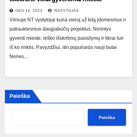
GEG 16, 2023
RASYTOJAS
Vilniuje NT vystytojai kuria vieną už kitą įdomesnius ir
patrauklesnius daugiabučių projektus. Norintys
gyventi mieste, ieško išskirtinių pasiūlymų ir tikrai turi
iš ko rinktis. Pavyzdžiui, itin populiarūs nauji butai
Neries…
Paieška
Paieška