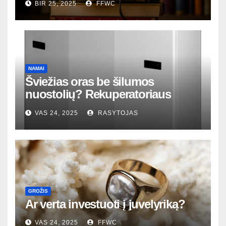
BIR 25, 2025
FFWC
NAMAI
Šviežias oras be šilumos
nuostolių? Rekuperatoriaus
magija tavo namuose
VAS 24, 2025
RASYTOJAS
GROŽIS
Ar verta investuoti į juvelyriką?
VAS 24, 2025
FFWC