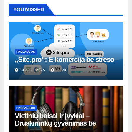
YOU MISSED
PASLAUGOS
„Site.pro“: E-komercija be streso
SPA 16, 2025
FFWC
PASLAUGOS
Vietinių balsai ir įvykiai –
Druskininkų gyvenimas be
nutylėjimų