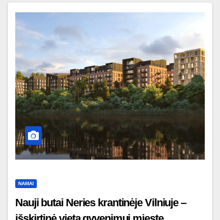
NAMAI
Nauji butai Neries krantinėje Vilniuje –
išskirtinė vieta gyvenimui mieste