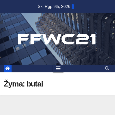
Skip
Sk. Rgp 9th, 2026
to
content
Žyma:
butai