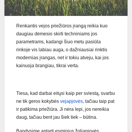
Renkantis vejos priežiūros įrangą reikia kuo
daugiau dėmesio skirti techniniams jos
parametrams, kadangi šiuo metu pasiūla
rinkoje vis labiau auga, o dažniausiai rinktis
modernias įrangas, net ir tokiu atveju, kai jos
kainuoja brangiau, tikrai verta.
Tiesa, kad darbai eitųsi kaip per sviestą, svarbu
ne tik geros kokybės
vejapjovės
, tačiau taip pat
ir patikima priežiūra. Ji nėra lepi, jos nereikia
daug, tačiau bent jau šiek tiek – būtina.
Bandysime aptarti esminius žoliapjovės