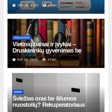
SPA 16, 2025
FFWC
PASLAUGOS
Vietinių balsai ir įvykiai –
Druskininkų gyvenimas be
nutylėjimų
BIR 25, 2025
FFWC
NAMAI
Šviežias oras be šilumos
nuostolių? Rekuperatoriaus
magija tavo namuose