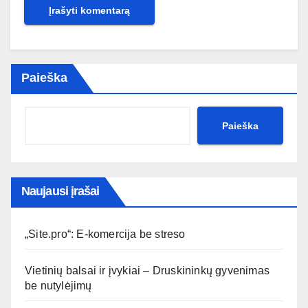
Paieška
Paieška
Naujausi įrašai
„Site.pro“: E-komercija be streso
Vietinių balsai ir įvykiai – Druskininkų gyvenimas
be nutylėjimų