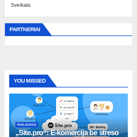
Sveikata
PARTNERIAI
YOU MISSED
PASLAUGOS
„Site.pro“: E-komercija be streso