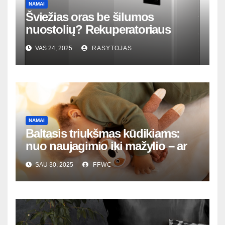
NAMAI
Šviežias oras be šilumos
nuostolių? Rekuperatoriaus
magija tavo namuose
VAS 24, 2025
RASYTOJAS
NAMAI
Baltasis triukšmas kūdikiams:
nuo naujagimio iki mažylio – ar
jis visada tinka?
SAU 30, 2025
FFWC