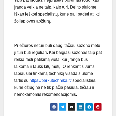
Taip pat blogas, neįprastas pjovimas rodo, kad
įranga veikia ne taip, kaip turi. Dėl to siūlome
iškart ieškoti specialistų, kurie gali padėti atlikti
žoliapjovės apžiūrą.
Priežiūros neturi būti daug, tačiau sezono metu
ji turi būti reguliari. Kai baigiasi sezonas taip pat
reikia rasti patikimą vietą, kur įranga bus
laikoma ir lauks kitų metų. O renkantis Jums
labiausiai tinkamą techniką visada siūlome
tartis su
https://parkutechnika.lt/
specialistais,
kurie džiugina ne tik plačia pasiūla, tačiau ir
nemokamomis rekomendacijomis.