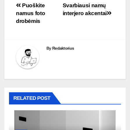
Navigacija
Puoškite
Svarbiausi namų
namus foto
interjero akcentai
tarp
drobėmis
įrašų
By
Redaktorius
RELATED POST