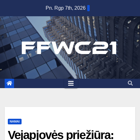
Skip
Pn. Rgp 7th, 2026
to
content
NAMAI
Vejapjovės priežiūra: