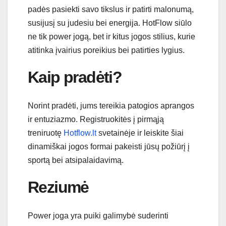
padės pasiekti savo tikslus ir patirti malonumą,
susijusį su judesiu bei energija. HotFlow siūlo
ne tik power jogą, bet ir kitus jogos stilius, kurie
atitinka įvairius poreikius bei patirties lygius.
Kaip pradėti?
Norint pradėti, jums tereikia patogios aprangos
ir entuziazmo. Registruokitės į pirmąją
treniruotę
Hotflow.lt
svetainėje ir leiskite šiai
dinamiškai jogos formai pakeisti jūsų požiūrį į
sportą bei atsipalaidavimą.
Reziumė
Power joga yra puiki galimybė suderinti