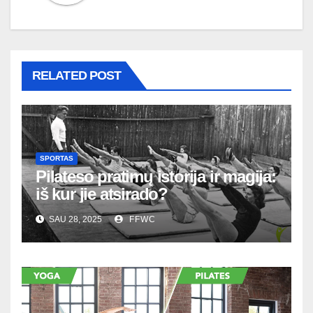
RELATED POST
SPORTAS
Pilateso pratimų istorija ir magija:
iš kur jie atsirado?
SAU 28, 2025
FFWC