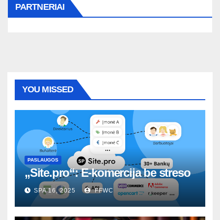
PARTNERIAI
YOU MISSED
PASLAUGOS
„Site.pro“: E-komercija be streso
SPA 16, 2025
FFWC