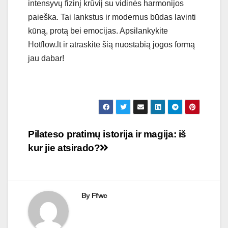
intensyvų fizinį krūviį su vidinės harmonijos
paieška. Tai lankstus ir modernus būdas lavinti
kūną, protą bei emocijas. Apsilankykite
Hotflow.lt ir atraskite šią nuostabią jogos formą
jau dabar!
Navigacija
Pilateso pratimų istorija ir magija: iš
kur jie atsirado?
tarp
įrašų
By
Ffwc