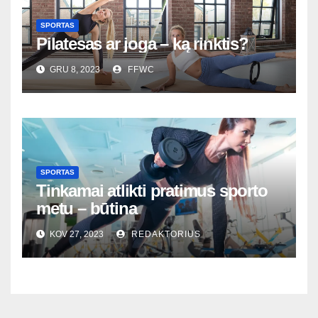
SPORTAS
Pilatesas ar joga – ką rinktis?
GRU 8, 2023
FFWC
SPORTAS
Tinkamai atlikti pratimus sporto
metu – būtina
KOV 27, 2023
REDAKTORIUS