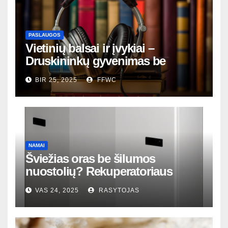
PASLAUGOS
Vietinių balsai ir įvykiai –
Druskininkų gyvenimas be
nutylėjimų
BIR 25, 2025
FFWC
NAMAI
Šviežias oras be šilumos
nuostolių? Rekuperatoriaus
magija tavo namuose
VAS 24, 2025
RASYTOJAS