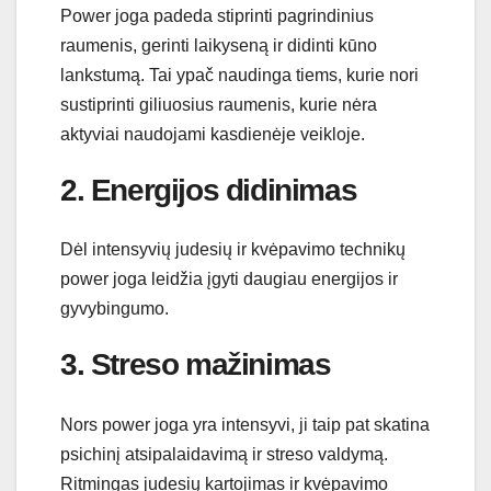
Power joga padeda stiprinti pagrindinius
raumenis, gerinti laikyseną ir didinti kūno
lankstumą. Tai ypač naudinga tiems, kurie nori
sustiprinti giliuosius raumenis, kurie nėra
aktyviai naudojami kasdienėje veikloje.
2. Energijos didinimas
Dėl intensyvių judesių ir kvėpavimo technikų
power joga leidžia įgyti daugiau energijos ir
gyvybingumo.
3. Streso mažinimas
Nors power joga yra intensyvi, ji taip pat skatina
psichinį atsipalaidavimą ir streso valdymą.
Ritmingas judesių kartojimas ir kvėpavimo