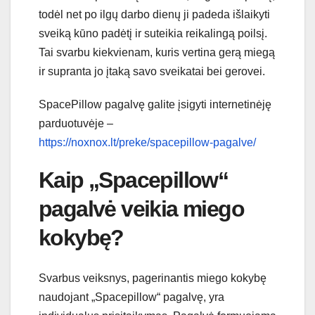
todėl net po ilgų darbo dienų ji padeda išlaikyti
sveiką kūno padėtį ir suteikia reikalingą poilsį.
Tai svarbu kiekvienam, kuris vertina gerą miegą
ir supranta jo įtaką savo sveikatai bei gerovei.
SpacePillow pagalvę galite įsigyti internetinėję
parduotuvėje –
https://noxnox.lt/preke/spacepillow-pagalve/
Kaip „Spacepillow“
pagalvė veikia miego
kokybę?
Svarbus veiksnys, pagerinantis miego kokybę
naudojant „Spacepillow“ pagalvę, yra