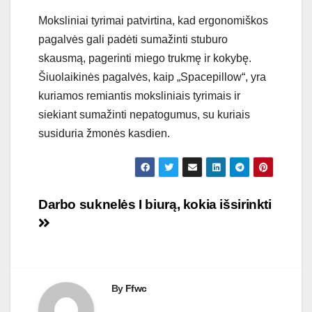
Moksliniai tyrimai patvirtina, kad ergonomiškos
pagalvės gali padėti sumažinti stuburo
skausmą, pagerinti miego trukmę ir kokybę.
Šiuolaikinės pagalvės, kaip „Spacepillow“, yra
kuriamos remiantis moksliniais tyrimais ir
siekiant sumažinti nepatogumus, su kuriais
susiduria žmonės kasdien.
Navigacija
Darbo suknelės I biurą, kokia išsirinkti
tarp
įrašų
By
Ffwc