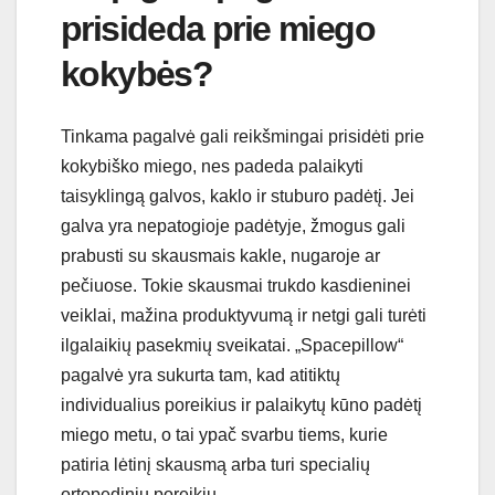
prisideda prie miego
kokybės?
Tinkama pagalvė gali reikšmingai prisidėti prie
kokybiško miego, nes padeda palaikyti
taisyklingą galvos, kaklo ir stuburo padėtį. Jei
galva yra nepatogioje padėtyje, žmogus gali
prabusti su skausmais kakle, nugaroje ar
pečiuose. Tokie skausmai trukdo kasdieninei
veiklai, mažina produktyvumą ir netgi gali turėti
ilgalaikių pasekmių sveikatai. „Spacepillow“
pagalvė yra sukurta tam, kad atitiktų
individualius poreikius ir palaikytų kūno padėtį
miego metu, o tai ypač svarbu tiems, kurie
patiria lėtinį skausmą arba turi specialių
ortopedinių poreikių.