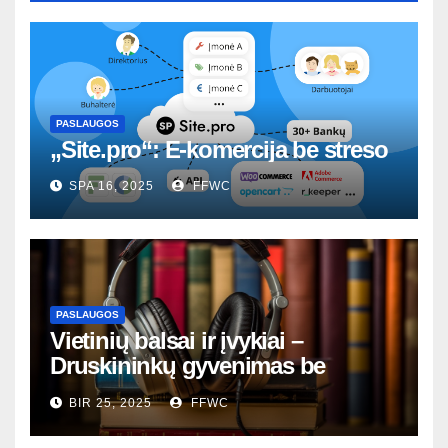
PASLAUGOS
„Site.pro“: E-komercija be streso
SPA 16, 2025
FFWC
PASLAUGOS
Vietinių balsai ir įvykiai –
Druskininkų gyvenimas be
nutylėjimų
BIR 25, 2025
FFWC