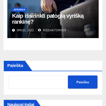
APRANGA
Kaip išsirinkti patogią vyrišką
rankinę?
SPA 21, 2022
REDAKTORIUS
Paieška
Paieška
Naujausi įrašai