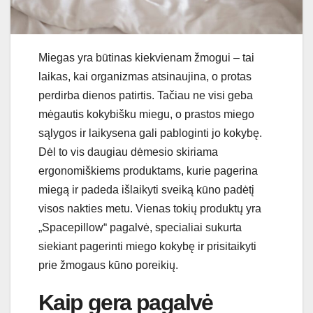
Miegas yra būtinas kiekvienam žmogui – tai
laikas, kai organizmas atsinaujina, o protas
perdirba dienos patirtis. Tačiau ne visi geba
mėgautis kokybišku miegu, o prastos miego
sąlygos ir laikysena gali pabloginti jo kokybę.
Dėl to vis daugiau dėmesio skiriama
ergonomiškiems produktams, kurie pagerina
miegą ir padeda išlaikyti sveiką kūno padėtį
visos nakties metu. Vienas tokių produktų yra
„Spacepillow“ pagalvė, specialiai sukurta
siekiant pagerinti miego kokybę ir prisitaikyti
prie žmogaus kūno poreikių.
Kaip gera pagalvė