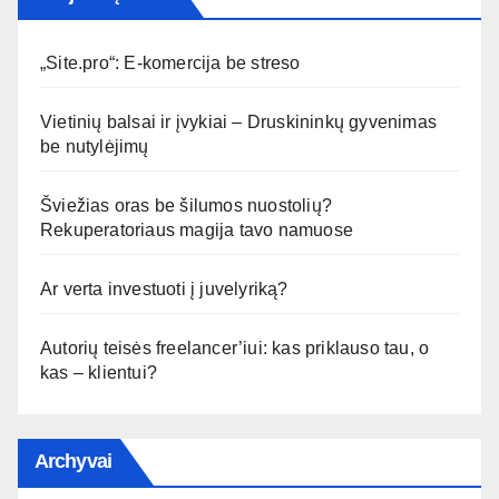
„Site.pro“: E-komercija be streso
Vietinių balsai ir įvykiai – Druskininkų gyvenimas
be nutylėjimų
Šviežias oras be šilumos nuostolių?
Rekuperatoriaus magija tavo namuose
Ar verta investuoti į juvelyriką?
Autorių teisės freelancer’iui: kas priklauso tau, o
kas – klientui?
Archyvai