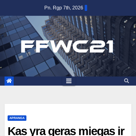
Skip
Pn. Rgp 7th, 2026
to
content
APRANGA
Kas yra geras miegas ir