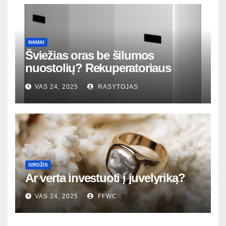
NAMAI
Šviežias oras be šilumos
nuostolių? Rekuperatoriaus
magija tavo namuose
VAS 24, 2025
RASYTOJAS
GROŽIS
Ar verta investuoti į juvelyriką?
VAS 24, 2025
FFWC