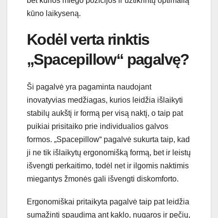
bet kurios miego pozicijos ir užtikrintų optimalią
kūno laikyseną.
Kodėl verta rinktis
„Spacepillow“ pagalvę?
Ši pagalvė yra pagaminta naudojant
inovatyvias medžiagas, kurios leidžia išlaikyti
stabilų aukštį ir formą per visą naktį, o taip pat
puikiai prisitaiko prie individualios galvos
formos. „Spacepillow“ pagalvė sukurta taip, kad
ji ne tik išlaikytų ergonomišką formą, bet ir leistų
išvengti perkaitimo, todėl net ir ilgomis naktimis
miegantys žmonės gali išvengti diskomforto.
Ergonomiškai pritaikyta pagalvė taip pat leidžia
sumažinti spaudimą ant kaklo, nugaros ir pečių,