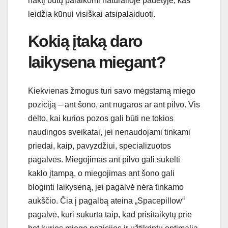
naktį būtų palaikomi natūralioje padėtyje, kas
leidžia kūnui visiškai atsipalaiduoti.
Kokią įtaką daro
laikysena miegant?
Kiekvienas žmogus turi savo mėgstamą miego
poziciją – ant šono, ant nugaros ar ant pilvo. Vis
dėlto, kai kurios pozos gali būti ne tokios
naudingos sveikatai, jei nenaudojami tinkami
priedai, kaip, pavyzdžiui, specializuotos
pagalvės. Miegojimas ant pilvo gali sukelti
kaklo įtampą, o miegojimas ant šono gali
bloginti laikyseną, jei pagalvė nėra tinkamo
aukščio. Čia į pagalbą ateina „Spacepillow“
pagalvė, kuri sukurta taip, kad prisitaikytų prie