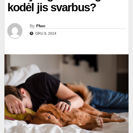
kodėl jis svarbus?
By
Ffwc
GRU 8, 2024