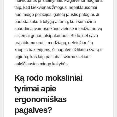
individualus prisitaikymas. Pagalvė formuojama
taip, kad kiekvienas žmogus, nepriklausomai
nuo miego pozicijos, galėtų jaustis patogiai. Ji
padeda sukurti tolygų atramą, kuri sumažina
spaudimą įvairiose kūno vietose ir leidžia nervų
sistemai geriau atsipalaiduoti. Be to, dėl savo
pralaidumo orui ir medžiagų, neleidžiančių
kauptis bakterijoms, ši pagalvė užtikrina švarą ir
higieną, kas taip pat labai svarbu siekiant
aukščiausios miego kokybės.
Ką rodo moksliniai
tyrimai apie
ergonomiškas
pagalves?