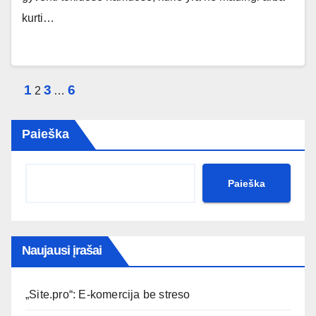
kurti…
Įrašų
1
3
6
2
…
puslapiavimas
Paieška
Paieška
Naujausi įrašai
„Site.pro“: E-komercija be streso