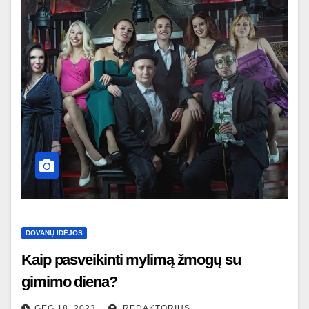
DOVANŲ IDĖJOS
Kaip pasveikinti mylimą žmogų su
gimimo diena?
GEG 18, 2023
REDAKTORIUS