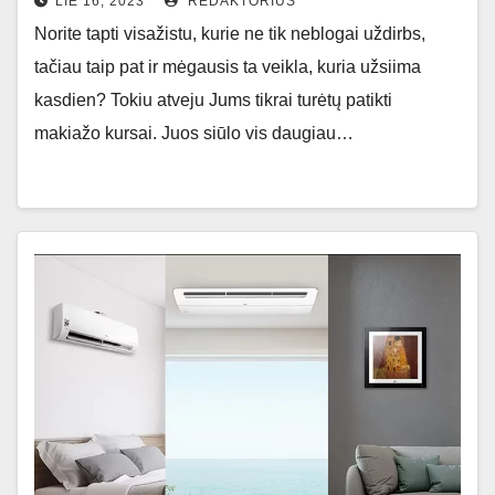
LIE 16, 2023
REDAKTORIUS
Norite tapti visažistu, kurie ne tik neblogai uždirbs,
tačiau taip pat ir mėgausis ta veikla, kuria užsiima
kasdien? Tokiu atveju Jums tikrai turėtų patikti
makiažo kursai. Juos siūlo vis daugiau…