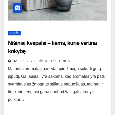
GROŽIS
Nišiniai kvepalai – tiems, kurie vertina
kokybę
BAL 25, 2023
REDAKTORIUS
Malonus aromatas padeda apie žmogų sukurti gerą
įspūdį. Galiausiai, yra sakoma, kad aromatas yra pats
svarbiausias žmogaus stiliaus papuošalas, tad net ir
tie, kurie rengiasi gana nuobodžiai, gali atrodyti
puikiai…