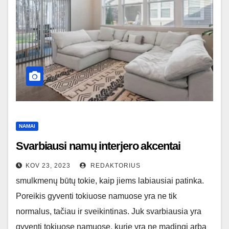
NAMAI
Svarbiausi namų interjero akcentai
KOV 23, 2023
REDAKTORIUS
smulkmenų būtų tokie, kaip jiems labiausiai patinka.
Poreikis gyventi tokiuose namuose yra ne tik
normalus, tačiau ir sveikintinas. Juk svarbiausia yra
gyventi tokiuose namuose, kurie yra ne madingi arba