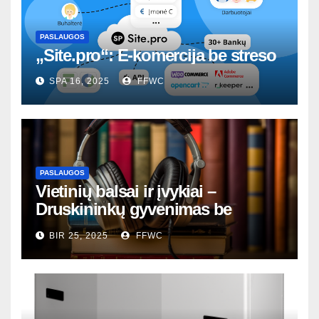
PASLAUGOS
„Site.pro“: E-komercija be streso
SPA 16, 2025
FFWC
PASLAUGOS
Vietinių balsai ir įvykiai –
Druskininkų gyvenimas be
nutylėjimų
BIR 25, 2025
FFWC