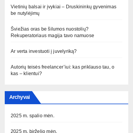
Vietinių balsai ir įvykiai – Druskininkų gyvenimas
be nutylėjimų
Šviežias oras be šilumos nuostolių?
Rekuperatoriaus magija tavo namuose
Ar verta investuoti į juvelyriką?
Autorių teisės freelancer’iui: kas priklauso tau, o
kas – klientui?
Archyvai
2025 m. spalio mėn.
2025 m. birželio mėn.