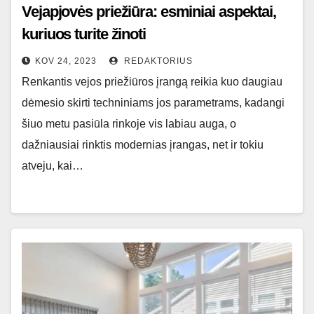
Vejapjovės priežiūra: esminiai aspektai,
kuriuos turite žinoti
KOV 24, 2023
REDAKTORIUS
Renkantis vejos priežiūros įrangą reikia kuo daugiau
dėmesio skirti techniniams jos parametrams, kadangi
šiuo metu pasiūla rinkoje vis labiau auga, o
dažniausiai rinktis modernias įrangas, net ir tokiu
atveju, kai…