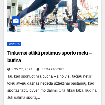
SPORTAS
Tinkamai atlikti pratimus sporto metu –
būtina
KOV 27, 2023
REDAKTORIUS
Tai, kad sportuoti yra būtina – žino visi, tačiau net ir
tokiu atveju dažnas nededa užtektinai pastangų, kad
sportas taptų gyvenimo dalimi. O tai tikrai labai liūdina.
Juk galima sportą…