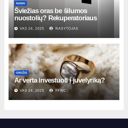
NAMAI
Šviežias oras be šilumos
nuostolių? Rekuperatoriaus
magija tavo namuose
VAS 24, 2025
RASYTOJAS
GROŽIS
Ar verta investuoti į juvelyriką?
VAS 24, 2025
FFWC